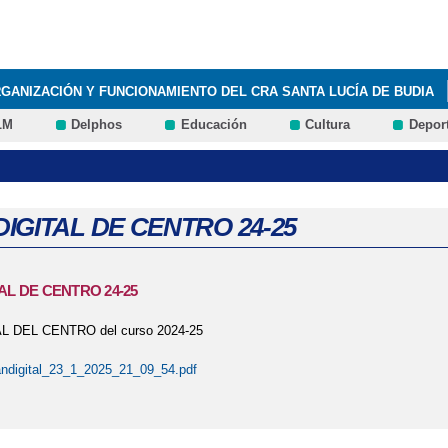
Pasar al
contenido
principal
GANIZACIÓN Y FUNCIONAMIENTO DEL CRA SANTA LUCÍA DE BUDIA
LM
Delphos
Educación
Cultura
Depor
BLOG ERASMUS+
QUÉ HACEMOS
INFÓRMATE
ADMISIÓN 2
ALUMNOS CON NECESIDADES EDUCATIVAS ESPECIALES
AUDIOLI
COLAR DE LA PROVINCIA DE GUADALAJARA 2020/2021
DECÁLOGO
DIGITAL DE CENTRO 24-25
CRA (SANTA LUCÍA) - TERCER PROGRAMA - EL SECRETO DE LA ISAB
AL DE CENTRO 24-25
A LUCÍA) - PRIMER PROGRAMA - PRUEBA PILOTO
ECO-CRA (SANT
L DEL CENTRO del curso 2024-25
 ECOESCUELAS Y RENOVACIÓN DE "BANDERAS VERDES" A CENTROS
andigital_23_1_2025_21_09_54.pdf
CÓDIGO
LEEMOSCLM
LEEMOSCLM
LATAFORMA DE PRÉSTAMO DE LIBROS ELECTRÓNICOS PARA CENTR