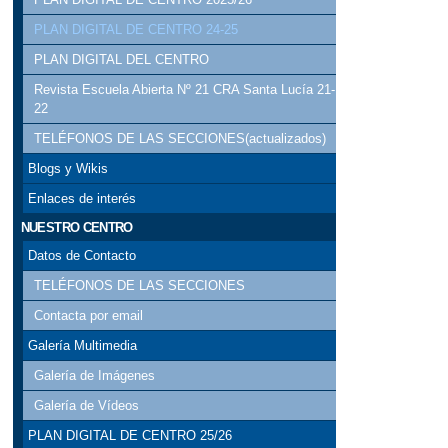
POPCAST ECO_
PLAN DIGITAL DE CENTRO 24-25
PLAN DIGITAL DEL CENTRO
Revista Escuela Abierta Nº 21 CRA Santa Lucía 21-
22
TELÉFONOS DE LAS SECCIONES(actualizados)
Blogs y Wikis
Enlaces de interés
NUESTRO CENTRO
Datos de Contacto
TELÉFONOS DE LAS SECCIONES
Contacta por email
Galería Multimedia
Galería de Imágenes
Galería de Vídeos
PLAN DIGITAL DE CENTRO 25/26