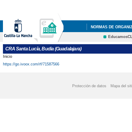
Pa
co
pri
NORMAS DE ORGANIZ
EducamosC
NUESTRO CENTRO
CRFP
CRA Santa Lucía, Budia (Guadalajara)
QUÉ HACEMOS
I
Inicio
Se encuentra usted aquí
https://go.ivoox.com/rf/71587566
ADMISIÓN 2º CICLO D
AYUDAS PARA ALUMN
Protección de datos
Mapa del sit
AUDIOLIBRO DÍA DE 
CALENDARIO ESCOLAR
DECÁLOGO PARA EL 
ECO-CRA (ECO-CRA (