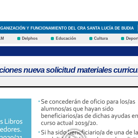
Pasar al
contenido
principal
GANIZACIÓN Y FUNCIONAMIENTO DEL CRA SANTA LUCÍA DE BUDIA
LM
Delphos
Educación
Cultura
Depor
BLOG ERASMUS+
QUÉ HACEMOS
INFÓRMATE
ADMISIÓN 2
ALUMNOS CON NECESIDADES EDUCATIVAS ESPECIALES
AUDIOLI
COLAR DE LA PROVINCIA DE GUADALAJARA 2020/2021
DECÁLOGO
ciones nueva solicitud materiales curricu
CRA (SANTA LUCÍA) - TERCER PROGRAMA - EL SECRETO DE LA ISAB
A LUCÍA) - PRIMER PROGRAMA - PRUEBA PILOTO
ECO-CRA (SANT
 ECOESCUELAS Y RENOVACIÓN DE "BANDERAS VERDES" A CENTROS
CÓDIGO
LEEMOSCLM
LEEMOSCLM
LATAFORMA DE PRÉSTAMO DE LIBROS ELECTRÓNICOS PARA CENTR