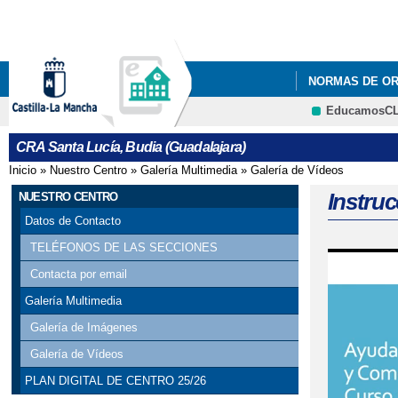
NORMAS DE OR
EducamosC
EDUCACIÓN
CRA Santa Lucía, Budia (Guadalajara)
AYUDAS PARA 
Inicio
»
Nuestro Centro
»
Galería Multimedia
»
Galería de Vídeos
Se encuentra usted aquí
CALENDARIO ES
Instruc
NUESTRO CENTRO
Datos de Contacto
ECO-CRA (ECO-
TELÉFONOS DE LAS SECCIONES
ECO-CRA (SANT
Contacta por email
Galería Multimedia
ENCUENTRO DE
Galería de Imágenes
LA HORA DEL 
Galería de Vídeos
PLAN DIGITAL DE CENTRO 25/26
LEEMOSCLM. P