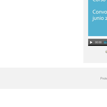
POPCAST ECO_
00:00
Prot